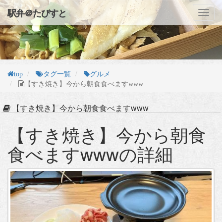
駅弁＠たびすと
Toggl
navig
top
タグ一覧
グルメ
【すき焼き】今から朝食食べますwww
【すき焼き】今から朝食食べますwww
【すき焼き】今から朝食
食べますwwwの詳細