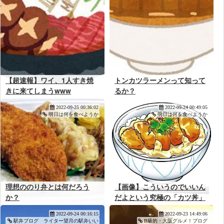
【超速報】ワイ、1人すき焼
トンカツラーメンって知って
きに来てしまうwww
るか？
2022-09-25 00:36:02
2022-09-24 00:49:05
明日は何を食べようか
明日は何を食べようか
理想ののり弁とは何だろう
【画像】こういうのでいいん
か？
だよという究極の「カツ丼」
ついに見つかる
2022-09-24 00:16:15
2022-09-23 14:49:06
駅弁ブログ ライター望月の駅弁いい
B級的・大阪グルメ！ブログ