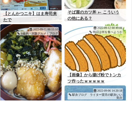
そば屋のカツ丼 ← こういう
【とんかつニキ】はま寿司来
の他にある？
たで
2022-09-12 00:49:06
2022-09-11 00:15:10
明日は何を食べようか
B級的・大阪グルメ！ブログ
【画像】から揚げ粉でトンカ
ツ作ったｗｗｗｗｗ
2022-09-06 14:20:18
駅弁ブログ ライター望月の駅弁いい
気分
株主優待で「こく旨 すき焼き
月見バーガー」＠マクドナル
ド
2022-09-02 14:16:15
駅弁ブログ ライター望月の駅弁いい
気分