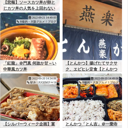
【悲報】ソースカツ丼が卵と
じカツ丼の人気を上回れない
理由、ガチで不明
2022-09-21 14:49:05
B級的・大阪グルメ！ブログ
「紅龍」＠門真 何故か甘～い
【とんかつ】揚げたてサクサ
中華風カツ丼
ク、エビヒレ定食【とんかつ
燕楽：北柏】
2022-09-20 14:34:06
2022-09-19 14:49:06
駅弁 | JUGEMテーマ
B級的・大阪グルメ！ブログ
【シルバーウィーク企画】富
とんかつ「とん吉」＠一乗寺