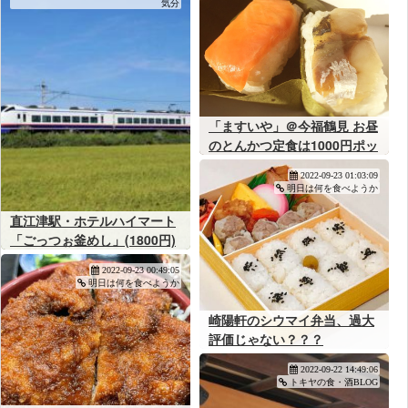
気分
「ますいや」＠今福鶴見 お昼
のとんかつ定食は1000円ポッ
キリ！
2022-09-23 01:03:09
明日は何を食べようか
直江津駅・ホテルハイマート
「ごっつぉ釜めし」(1800円)
～新潟・上越の味を少し豪華
2022-09-23 00:49:05
な釜めしで！
明日は何を食べようか
崎陽軒のシウマイ弁当、過大
評価じゃない？？？
2022-09-22 14:49:06
トキヤの食・酒BLOG