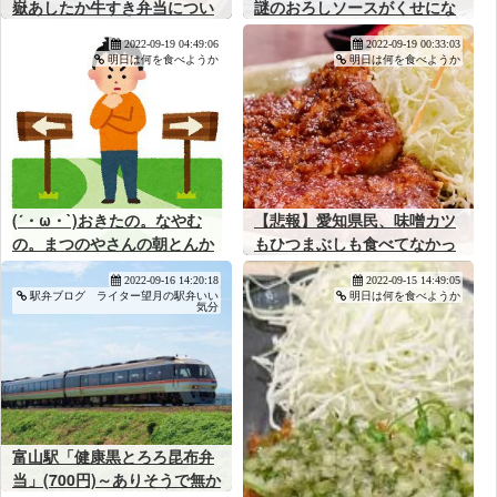
嶽あしたか牛すき弁当につい
謎のおろしソースがくせにな
て
る人気店
2022-09-19 04:49:06
2022-09-19 00:33:03
明日は何を食べようか
明日は何を食べようか
(´・ω・`)おきたの。なやむ
【悲報】愛知県民、味噌カツ
の。まつのやさんの朝とんか
もひつまぶしも食べてなかっ
つ490えんかまつやさんの朝
た･･･
2022-09-16 14:20:18
2022-09-15 14:49:05
定食420えんかまようの。
駅弁ブログ ライター望月の駅弁いい
明日は何を食べようか
気分
富山駅「健康黒とろろ昆布弁
当」(700円)～ありそうで無か