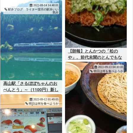
った富山のソウルフード駅
2022-09-14 14:48:01
弁！
駅弁ブログ ライター望月の駅弁いい
気分
【朗報】とんかつの「松の
や」、前代未聞のとんでもな
いキャンペーンを開催してし
2022-09-13 04:49:05
まうｗｗｗ
明日は何を食べようか
高山駅「さるぼぼちゃんのお
べんとう」～（1100円）新し
いひだで行く高山のボンネッ
2022-09-12 01:49:05
トバスツアー！
明日は何を食べようか