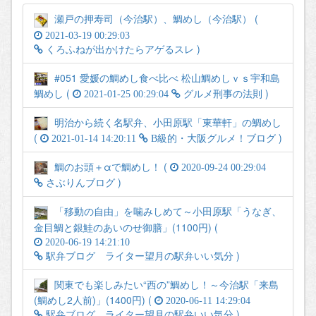
瀬戸の押寿司（今治駅）、鯛めし（今治駅） (
2021-03-19 00:29:03
)
くろふねが出かけたらアゲるスレ
#051 愛媛の鯛めし食べ比べ 松山鯛めしｖｓ宇和島
鯛めし (
)
2021-01-25 00:29:04
グルメ刑事の法則
明治から続く名駅弁、小田原駅「東華軒」の鯛めし
(
)
2021-01-14 14:20:11
B級的・大阪グルメ！ブログ
鯛のお頭＋αで鯛めし！ (
2020-09-24 00:29:04
)
さぶりんブログ
「移動の自由」を噛みしめて～小田原駅「うなぎ、
金目鯛と銀鮭のあいのせ御膳」(1100円) (
2020-06-19 14:21:10
)
駅弁ブログ ライター望月の駅弁いい気分
関東でも楽しみたい“西の”鯛めし！～今治駅「来島
(鯛めし2人前)」(1400円) (
2020-06-11 14:29:04
)
駅弁ブログ ライター望月の駅弁いい気分