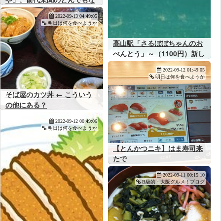
いキャンペーンを開催してし
2022-09-13 04:49:05
まうｗｗｗ
明日は何を食べようか
高山駅「さるぼぼちゃんのお
べんとう」～（1100円）新し
いひだで行く高山のボンネッ
2022-09-12 01:49:05
トバスツアー！
明日は何を食べようか
そば屋のカツ丼 ← こういう
の他にある？
2022-09-12 00:49:06
明日は何を食べようか
【とんかつニキ】はま寿司来
たで
2022-09-11 00:15:10
B級的・大阪グルメ！ブログ