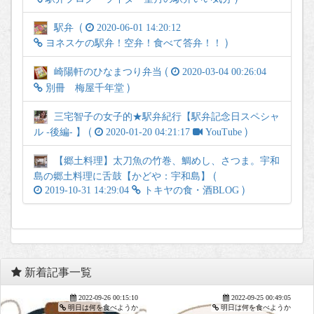
駅弁 (
2020-06-01 14:20:12
)
ヨネスケの駅弁！空弁！食べて答弁！！
崎陽軒のひなまつり弁当 (
2020-03-04 00:26:04
)
別冊 梅屋千年堂
三宅智子の女子的★駅弁紀行【駅弁記念日スペシャ
ル -後編- 】 (
)
2020-01-20 04:21:17
YouTube
【郷土料理】太刀魚の竹巻、鯛めし、さつま。宇和
島の郷土料理に舌鼓【かどや：宇和島】 (
)
2019-10-31 14:29:04
トキヤの食・酒BLOG
新着記事一覧
;
2022-09-26 00:15:10
2022-09-25 00:49:05
明日は何を食べようか
明日は何を食べようか