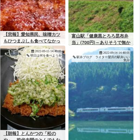
【悲報】愛知県民、味噌カツ
富山駅「健康黒とろろ昆布弁
もひつまぶしも食べてなかっ
当」(700円)～ありそうで無か
た･･･
った富山のソウルフード駅
2022-09-15 14:49:05
2022-09-14 14:48:01
弁！
明日は何を食べようか
駅弁ブログ ライター望月の駅弁いい
気分
【朗報】とんかつの「松の
や」、前代未聞のとんでもな