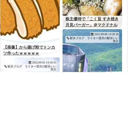
株主優待で「こく旨 すき焼き
月見バーガー」＠マクドナル
ド
2022-09-06 14:20:18
駅弁ブログ ライター望月の駅弁いい
気分
【画像】から揚げ粉でトンカ
ツ作ったｗｗｗｗｗ
2022-09-02 14:16:15
駅弁ブログ ライター望月の駅弁いい
気分
松本駅「月見五味めし」(900
円)～松本・浅間温泉でひと息
入れて、月見気分で駅弁旅！
2022-09-01 00:20:18