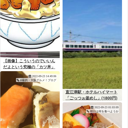
【画像】こういうのでいいん
だよという究極の「カツ丼」
ついに見つかる
2022-09-23 14:49:06
B級的・大阪グルメ！ブログ
直江津駅・ホテルハイマート
「ごっつぉ釜めし」(1800円)
～新潟・上越の味を少し豪華
2022-09-23 01:03:09
な釜めしで！
明日は何を食べようか