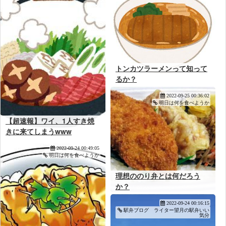
トンカツラーメンって知って
るか？
2022-09-25 00:36:02
明日は何を食べようか
【超速報】ワイ、1人すき焼
きに来てしまうwww
2022-09-24 00:49:05
明日は何を食べようか
理想ののり弁とは何だろう
か？
2022-09-24 00:16:15
駅弁ブログ ライター望月の駅弁いい
気分