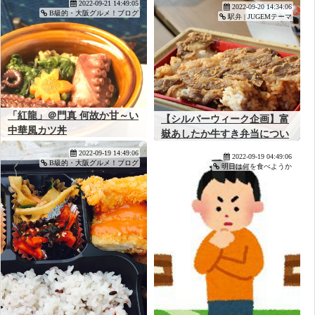
2022-09-21 14:49:05
2022-09-20 14:34:06
B級的・大阪グルメ！ブログ
駅弁 | JUGEMテーマ
「紅龍」＠門真 何故か甘～い
【シルバーウィーク企画】富
中華風カツ丼
嶽あしたか牛すき弁当につい
て
2022-09-19 14:49:06
2022-09-19 04:49:06
B級的・大阪グルメ！ブログ
明日は何を食べようか