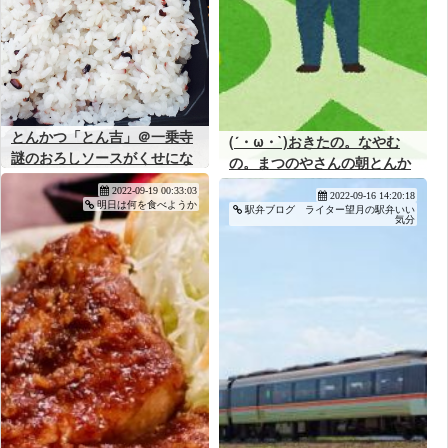
とんかつ「とん吉」＠一乗寺
(´・ω・`)おきたの。なやむ
謎のおろしソースがくせにな
の。まつのやさんの朝とんか
る人気店
つ490えんかまつやさんの朝
2022-09-19 00:33:03
2022-09-16 14:20:18
定食420えんかまようの。
明日は何を食べようか
駅弁ブログ ライター望月の駅弁いい
気分