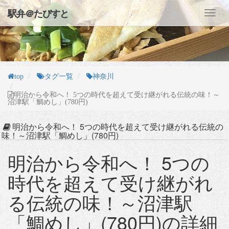
駅弁＠たびすと
Toggl
navig
top
タグ一覧
神奈川
明治から令和へ！ 5つの時代を超えて受け継がれる伝統の味！～
沼津駅「鯛めし」(780円)
明治から令和へ！ 5つの時代を超えて受け継がれる伝統の
味！～沼津駅「鯛めし」(780円)
明治から令和へ！ 5つの
時代を超えて受け継がれ
る伝統の味！～沼津駅
「鯛めし」(780円)の詳細